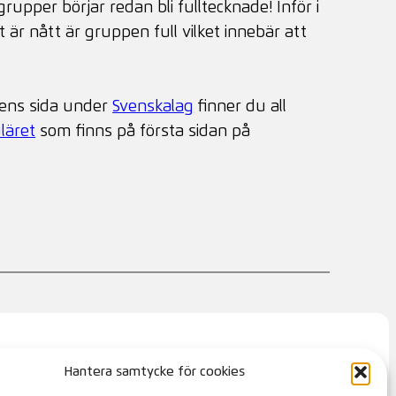
upper börjar redan bli fulltecknade! Inför i
t är nått är gruppen full vilket innebär att
bbens sida under
Svenskalag
finner du all
läret
som finns på första sidan på
Hantera samtycke för cookies
KONTAKT
MEDLEMSSIDOR