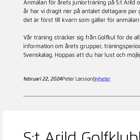
Anmälan för årets juniorträning på S:t Arild
år har vi dragit ner på antalet deltagare per 
det är först till kvarn som gäller för anmäla
Vår träning sträcker sig från Golfkul för de 
information om årets grupper, träningsperi
Svenskalag. Hoppas att du har lust och möj
februari 22, 2024
Peter Larsson
Nyheter
S:t Arild Golfklu