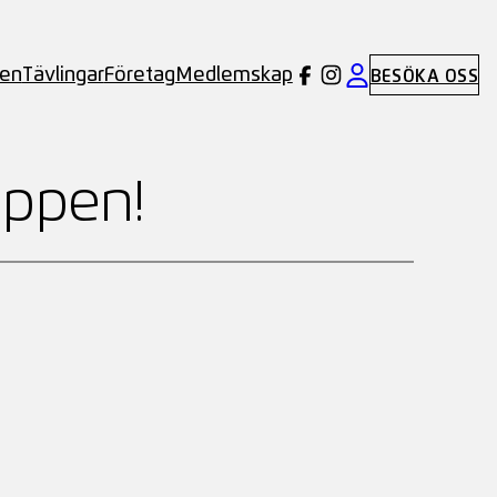
ben
Tävlingar
Företag
Medlemskap
BESÖKA OSS
öppen!