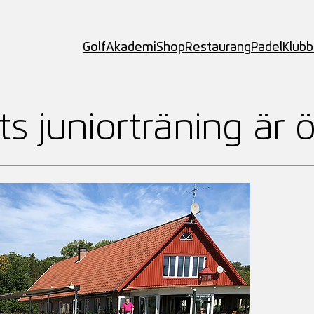
Golf
Akademi
Shop
Restaurang
Padel
Klub
s juniorträning är 