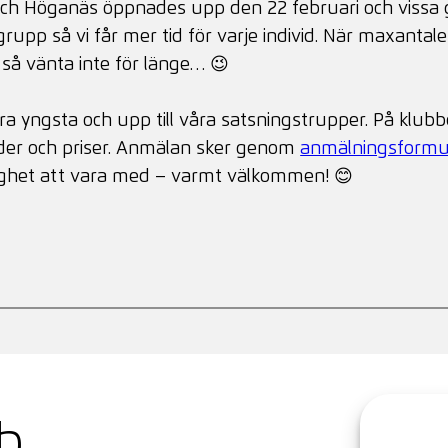
 och Höganäs öppnades upp den 22 februari och vissa gr
grupp så vi får mer tid för varje individ. När maxantale
n så vänta inte för länge… 😉
allra yngsta och upp till våra satsningstrupper. På klu
oder och priser. Anmälan sker genom
anmälningsformu
lighet att vara med – varmt välkommen! 😊
bb