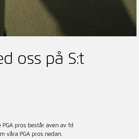
d oss på S:t
re PGA pros består även av fd
om våra PGA pros nedan.