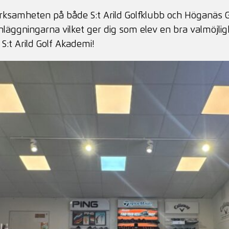
erksamheten på både S:t Arild Golfklubb och Höganäs G
nläggningarna vilket ger dig som elev en bra valmöjli
:t Arild Golf Akademi!