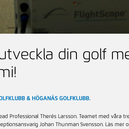
tveckla din golf me
mi!
OLFKLUBB & HÖGANÄS GOLFKLUBB.
 Head Professional Therés Larsson. Teamet med våra t
eceptionsansvarig Johan Thunman Svensson. Läs mer 