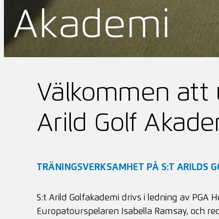
Akademi
Välkommen att u
Arild Golf Akade
TRÄNINGSVERKSAMHET PÅ S:T ARILDS G
S:t Arild Golfakademi drivs i ledning av PGA
Europatourspelaren Isabella Ramsay, och r