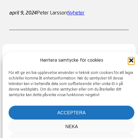
april 9, 2024
Peter Larsson
Nyheter
Hantera samtycke för cookies
S:t Arild Golfklubb
För att ge en bra upplevelse använder vi teknik som cookies för att lagra
och/eller komma åt enhetsinformation. När du samtycker till dessa
tekniker kan vi behandla data som surfbeteende eller unika ID:n på
KONTAKT
MEDLEMSSIDOR
denna webbplats. Om du inte samtycker eller om du återkallar ditt
samtycke kan detta påverka vissa funktioner negativt.
golf@starild.se
|
042-34 68 60
|
Golfvägen 48,
ACCEPTERA
263 72 SKÄRET
NEKA