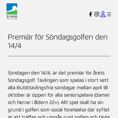
Hoppa
till
Premiär för Söndagsgolfen den
innehåll
14/4
Söndagen den 14/4, är det premiär för årets
Söndagsgolf. Tävlingen som spelas i stort sett
alla klubbtävlingsfria söndagar mellan april till
oktober är öppen för alla seniorspelare (damer
och herrar i åldern 22+). Allt spel skall ha sin
grund i golfen som social företeelse där syftet
är att träffas och umgås runt golfen och tävla