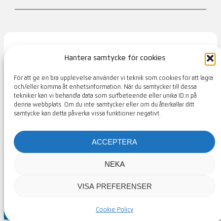
Hantera samtycke för cookies
S:t Arild Golfklubb
För att ge en bra upplevelse använder vi teknik som cookies för att lagra
och/eller komma åt enhetsinformation. När du samtycker till dessa
tekniker kan vi behandla data som surfbeteende eller unika ID:n på
KONTAKT
MEDLEMSSIDOR
denna webbplats. Om du inte samtycker eller om du återkallar ditt
samtycke kan detta påverka vissa funktioner negativt.
golf@starild.se
|
042-34 68 60
|
Golfvägen 48,
ACCEPTERA
263 72 SKÄRET
NEKA
Våra partners
|
Design av Golfpress
VISA PREFERENSER
Cookie Policy