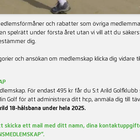
dlemsförmåner och rabatter som övriga medlemmar 
en spelrätt under första året utan vi vill att du säker
estämmer dig.
rier och ansökan om medlemskap klicka dig vidare til
AP
dlemskap. För endast 495 kr får du S:t Arild Golfklub
Min Golf för att administrera ditt hcp, anmäla dig till tä
rild 18-hålsbana under hela 2025.
skicka ett mail med ditt namn, dina kontaktuppgifter
ANSMEDLEMSKAP”.