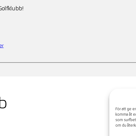
olfklubb!
er
bb
För att ge e
komma åt enh
som surfbet
om du återka