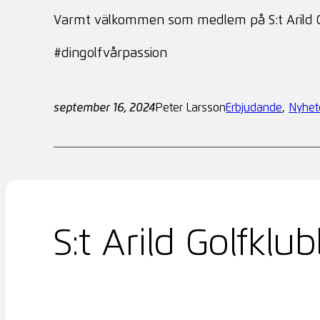
Varmt välkommen som medlem på S:t Arild G
#dingolfvårpassion
september 16, 2024
Peter Larsson
Erbjudande
, 
Nyhet
S:t Arild Golfklu