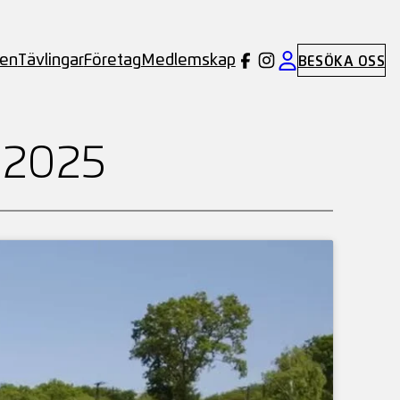
ben
Tävlingar
Företag
Medlemskap
BESÖKA OSS
 2025