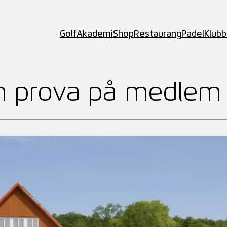
Golf
Akademi
Shop
Restaurang
Padel
Klub
 prova på medlem