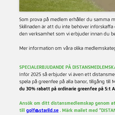
Som prova på medlem erhåller du samma me
Skillnaden är att du inte behöver införskaffa 
den verksamhet som vi erbjuder innan du b
Mer information om våra olika medlemskatego
SPECIALERBJUDANDE PÅ DISTANSMEDLEMSK
Inför 2025 så erbjuder vi även ett distansme
spela på greenfee på alla banor, tillgång till 
du 30% rabatt på ordinarie greenfee på S:t A
Ansök om ditt distansmedlemskap genom att 
till
golf@starild.se
. Märk mailet med ”DIST