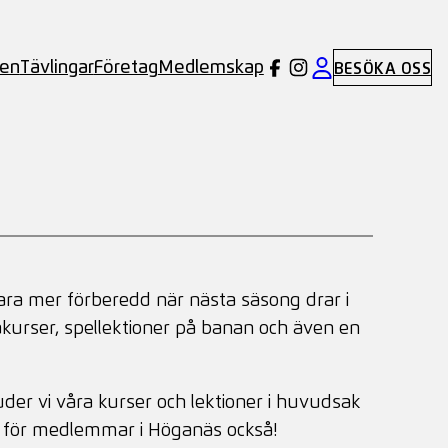
ben
Tävlingar
Företag
Medlemskap
BESÖKA OSS
vara mer förberedd när nästa säsong drar i
akurser, spellektioner på banan och även en
bjuder vi våra kurser och lektioner i huvudsak
udet för medlemmar i Höganäs också!