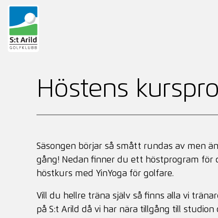
Hoppa
till
Höstens kurspro
innehåll
Säsongen börjar så smått rundas av men än fi
gång! Nedan finner du ett höstprogram för d
höstkurs med YinYoga för golfare.
Vill du hellre träna själv så finns alla vi trä
på S:t Arild då vi har nära tillgång till stu