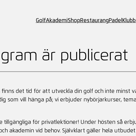
Golf
Akademi
Shop
Restaurang
Padel
Klub
gram är publicerat
nns det tid för att utveckla din golf och inte minst 
ig som vill hänga på; vi erbjuder nybörjarkurser, tem
nare tillgängliga för privatlektioner! Under hösten så er
dion och akademin vid behov. Självklart gäller hela utb