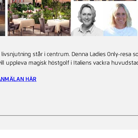
6
h livsnjutning står i centrum. Denna Ladies Only-resa
 vill uppleva magisk höstgolf i Italiens vackra huvudst
 ANMÄLAN HÄR