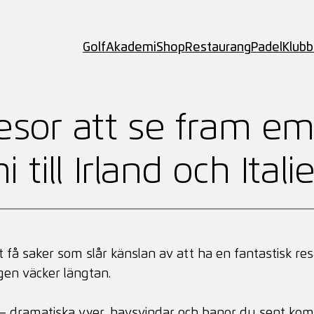
Golf
Akademi
Shop
Restaurang
Padel
Klub
resor att se fram em
 till Irland och Itali
t få saker som slår känslan av att ha en fantastisk res
igen väcker längtan.
and – dramatiska vyer, havsvindar och banor du sent ko