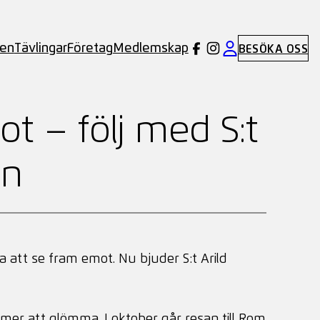
ben
Tävlingar
Företag
Medlemskap
BESÖKA OSS
ot – följ med S:t
en
a att se fram emot. Nu bjuder S:t Arild
mmer att glömma. I oktober går resan till Rom