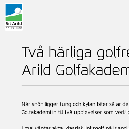
Hoppa
till
Två härliga golf
innehåll
Arild Golfakademi
När snön ligger tung och kylan biter så är de
Golfakademi in till två upplevelser som verkl
I maj väntar äkta, klassisk linksgolf på Irl