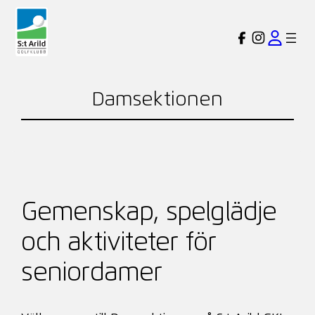
Hoppa
till
Damsektionen
innehåll
Gemenskap, spelglädje
och aktiviteter för
seniordamer