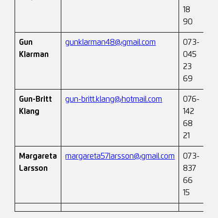
18
90
Gun
gunklarman48@gmail.com
073-
Klarman
045
23
69
Gun-Britt
gun-britt.klang@hotmail.com
076-
Klang
142
68
21
Margareta
margareta57larsson@gmail.com
073-
Larsson
837
66
15