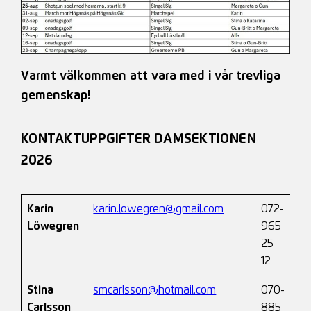
Varmt välkommen att vara med i vår trevliga
gemenskap!
KONTAKTUPPGIFTER
DAMSEKTIONEN
2026
Karin
karin.lowegren@gmail.com
072-
Löwegren
965
25
12
Stina
smcarlsson@hotmail.com
070-
Carlsson
885