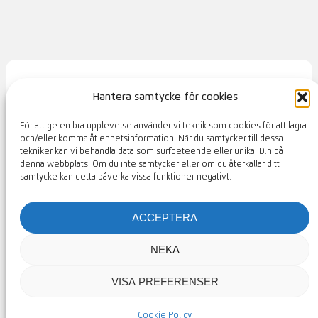
Hantera samtycke för cookies
S:t Arild Golfklubb
För att ge en bra upplevelse använder vi teknik som cookies för att lagra
och/eller komma åt enhetsinformation. När du samtycker till dessa
tekniker kan vi behandla data som surfbeteende eller unika ID:n på
KONTAKT
MEDLEMSSIDOR
denna webbplats. Om du inte samtycker eller om du återkallar ditt
samtycke kan detta påverka vissa funktioner negativt.
golf@starild.se
|
042-34 68 60
|
Golfvägen 48,
ACCEPTERA
263 72 SKÄRET
NEKA
Våra partners
|
Design av Golfpress
VISA PREFERENSER
Cookie Policy