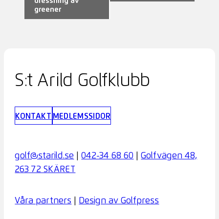
dressning av
navigering
greener
S:t Arild Golfklubb
KONTAKT
MEDLEMSSIDOR
golf@starild.se
|
042-34 68 60
|
Golfvägen 48,
263 72 SKÄRET
Våra partners
|
Design av Golfpress