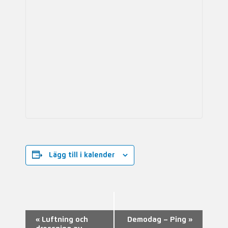
Lägg till i kalender
Evenemang-
«
Luftning och
Demodag – Ping
»