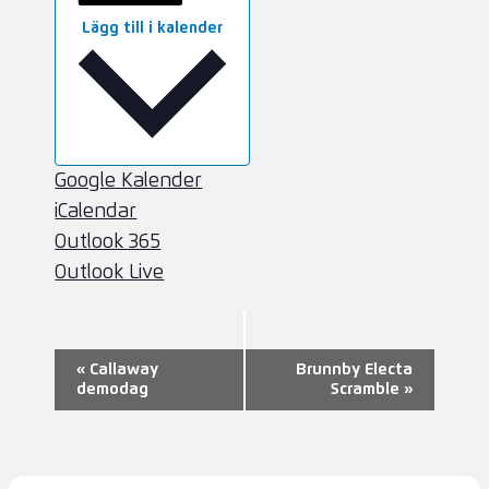
Lägg till i kalender
Google Kalender
iCalendar
Outlook 365
Outlook Live
Evenemang-
«
Callaway
Brunnby Electa
demodag
Scramble
»
navigering