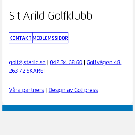
S:t Arild Golfklubb
KONTAKT
MEDLEMSSIDOR
golf@starild.se
|
042-34 68 60
|
Golfvägen 48,
263 72 SKÄRET
Våra partners
|
Design av Golfpress