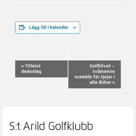
Lägg till i kalender
Evenemang-
«
Titleist
Golfklivet –
demodag
tvåmanna
navigering
scamble för tjejer i
alla åldrar
»
S:t Arild Golfklubb