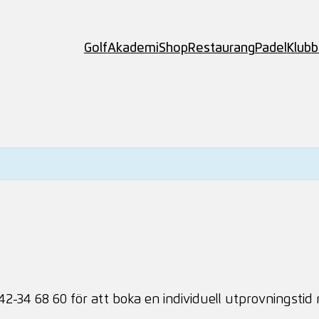
Golf
Akademi
Shop
Restaurang
Padel
Klub
42-34 68 60 för att boka en individuell utprovningstid