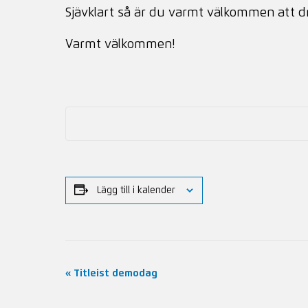
Sjävklart så är du varmt välkommen att d
Varmt välkommen!
Lägg till i kalender
Evenemang-
«
Titleist demodag