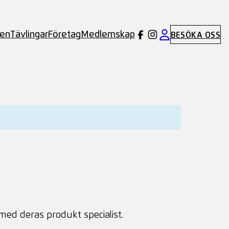
ben
Tävlingar
Företag
Medlemskap
BESÖKA OSS
 med deras produkt specialist.