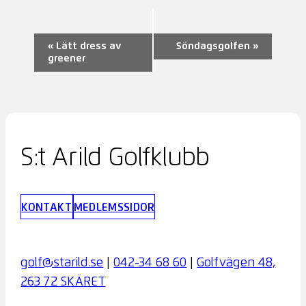
Evenemang-
«
Lätt dress av
Söndagsgolfen
»
greener
navigering
S:t Arild Golfklubb
KONTAKT
MEDLEMSSIDOR
golf@starild.se
|
042-34 68 60
|
Golfvägen 48,
263 72 SKÄRET